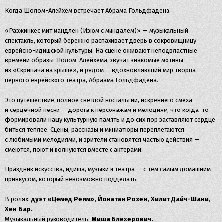
Когда Шолом-Алейхем встречает Абрама Гольдфадена.
«Разжинкес мит мандлен (Изюм с миндалем)» — музыкальный
спектакль, который бережно распахивает дверь в сокровищницу
еврейско-идишской культуры. На сцене оживают неподвластные
времени образы Шолом-Алейхема, звучат знакомые мотивы
из «Скрипача на крыше», и рядом — вдохновляющий мир творца
первого еврейского театра, Абраама Гольдфадена.
Это путешествие, полное светлой ностальгии, искреннего смеха
и сердечной песни — дорога к персонажам и мелодиям, что когда-то
формировали нашу культурную память и до сих пор заставляют сердце
биться теплее. Сцены, рассказы и миниатюры переплетаются
с любимыми мелодиями, и зрители становятся частью действия —
смеются, поют и волнуются вместе с актёрами.
Праздник искусства, идиша, музыки и театра — с тем самым домашним
привкусом, который невозможно подделать.
В ролях:
дуэт «Цемед Реим», Йонатан Розен,
Хилит Дайч-Шани,
Хен Бар.
Музыкальный руководитель:
Миша Блехерович.