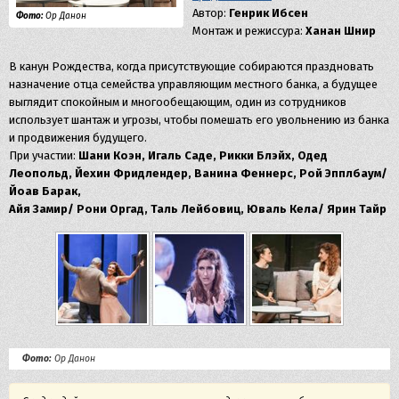
Автор:
Генрик Ибсен
Фото:
Ор Данон
Монтаж и режиссура:
Ханан Шнир
В канун Рождества, когда присутствующие собираются праздновать
назначение отца семейства управляющим местного банка, а будущее
выглядит спокойным и многообещающим, один из сотрудников
использует шантаж и угрозы, чтобы помешать его увольнению из банка
и продвижения будущего.
При участии:
Шани Коэн, Игаль Саде, Рикки Блэйх, Одед
Леопольд, Йехин Фридлендер, Ванина Феннерс, Рой Эпплбаум/
Йоав Барак,
Айя Замир/ Рони Оргад, Таль Лейбовиц, Юваль Кела/ Ярин Тайр
Фото:
Ор Данон