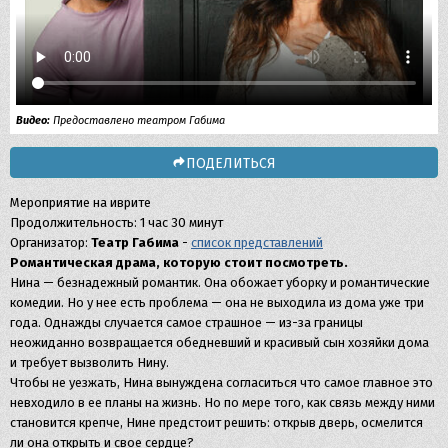
Видео:
Предоставлено театром Габима
ПОДЕЛИТЬСЯ
Мероприятие на иврите
Продолжительность: 1 час 30 минут
Организатор:
Театр Габима
-
список представлений
Романтическая драма, которую стоит посмотреть.
Нина — безнадежный романтик. Она обожает уборку и романтические
комедии. Но у нее есть проблема — она не выходила из дома уже три
года. Однажды случается самое страшное — из-за границы
неожиданно возвращается обедневший и красивый сын хозяйки дома
и требует вызволить Нину.
Чтобы не уезжать, Нина вынуждена согласиться что самое главное это
невходило в ее планы на жизнь. Но по мере того, как связь между ними
становится крепче, Нине предстоит решить: открыв дверь, осмелится
ли она открыть и свое сердце?