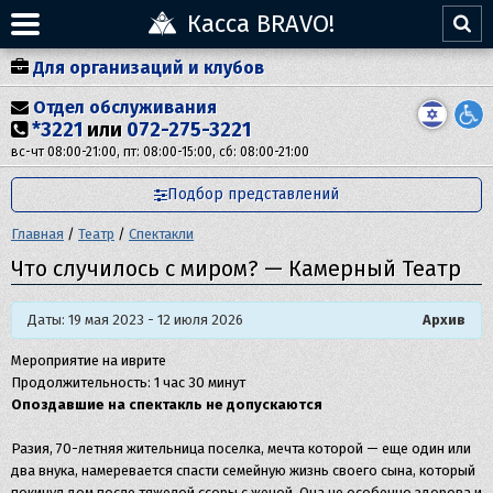
Касса BRAVO!
Для организаций и клубов
Отдел обслуживания
*3221
или
072-275-3221
вс-чт 08:00-21:00, пт: 08:00-15:00, сб: 08:00-21:00
Подбор представлений
Главная
/
Театр
/
Спектакли
Что случилось с миром? — Камерный Театр
Даты: 19 мая 2023 - 12 июля 2026
Архив
Мероприятие на иврите
Продолжительность: 1 час 30 минут
Опоздавшие на спектакль не допускаются
Разия, 70-летняя жительница поселка, мечта которой — еще один или
два внука, намеревается спасти семейную жизнь своего сына, который
покинул дом после тяжелой ссоры с женой. Она не особенно здорова и