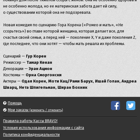
не особенно молода, но ее материнская забота дает ей силу,
о существовании которой она не подозревала.
Новая комедия по сценарию Гора Корена («Ромео и мать», «Не
ссорьтесь») во главе которой женщина, которая делает все, для
счастья своей семьи, а перед ней — поколение X, Y и даже поколения Z,
где последнее, что они хотят — чтобы мать решала их проблемы.
Сценарий —
Гур Корен
Режиссер —
Тамар Кенан
Декорации —
Эран Ацмон
Костюмы —
Орна Сморгонски
Актеры —
Одая Корен, Моти Кац/Рами Барух, Ишай Голан, Андреа
Шварц, Нета Шпигельман, Ширан Бохник
Помощь
Мои заказы
(изменить / отменить)
Правила работы Кассы BRAVO!
Условия использования информации с сайта
Политика конфиденциальности