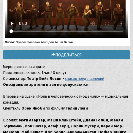
Видео:
Предоставлено Театром Бейт Лесин
ПОДЕЛИТЬСЯ
Мероприятие на иврите
Продолжительность: 1 час 40 минут
Организатор:
Театр Бейт Лесин
-
список представлений
Опоздавшие зрители в зал не допускаются.
Впервые на сцене «Ноль в человеческих отношениях» — музыкальная
комедия.
Спектакль
Орен Якоби
по фильму
Талии Лави
В ролях:
Мэги Азарзар, Мэши Клянштейн, Диана Голби, Мааян
Торжеман, Рон Шахар, Асаф Херц, Лорин Мусери, Керен Мор-
Мешори, Май Кешет, Дор Бернс, Авирам Авитан, Нофар Элиягу,