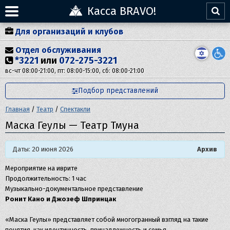
Касса BRAVO!
Для организаций и клубов
Отдел обслуживания
*3221
или
072-275-3221
вс-чт 08:00-21:00, пт: 08:00-15:00, сб: 08:00-21:00
Подбор представлений
Главная
/
Театр
/
Спектакли
​Маска Геулы — Театр Тмуна
Даты: 20 июня 2026
Архив
Мероприятие на иврите
Продолжительность: 1 час
Музыкально-документальное представление
Ронит Кано и Джозеф Шпринцак
«Маска Геулы» представляет собой многогранный взгляд на такие
понятия, как идентичность, принадлежность и семья.