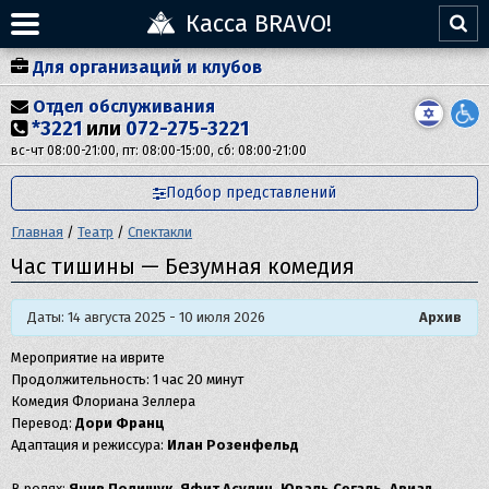
Касса BRAVO!
Для организаций и клубов
Отдел обслуживания
*3221
или
072-275-3221
вс-чт 08:00-21:00, пт: 08:00-15:00, сб: 08:00-21:00
Подбор представлений
Главная
/
Театр
/
Спектакли
Час тишины — Безумная комедия
Даты: 14 августа 2025 - 10 июля 2026
Архив
Мероприятие на иврите
Продолжительность: 1 час 20 минут
Комедия Флориана Зеллера
Перевод:
Дори Франц
Адаптация и режиссура:
Илан Розенфельд
В ролях:
Янив Полищук, Яфит Асулин, Юваль Сегаль, Авиад