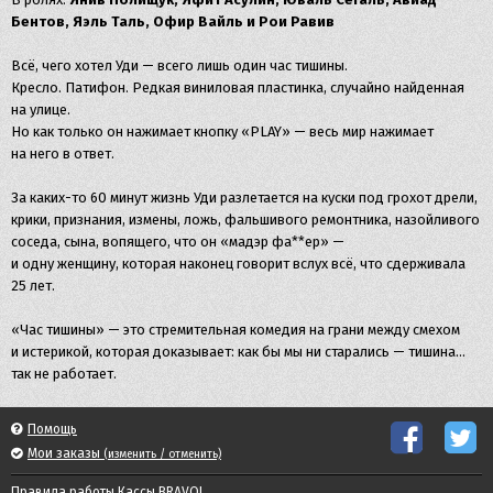
Бентов, Яэль Таль, Офир Вайль и Рои Равив
Всё, чего хотел Уди — всего лишь один час тишины.
Кресло. Патифон. Редкая виниловая пластинка, случайно найденная
на улице.
Но как только он нажимает кнопку «PLAY» — весь мир нажимает
на него в ответ.
За каких-то 60 минут жизнь Уди разлетается на куски под грохот дрели,
крики, признания, измены, ложь, фальшивого ремонтника, назойливого
соседа, сына, вопящего, что он «мадэр фа**ер» —
и одну женщину, которая наконец говорит вслух всё, что сдерживала
25 лет.
«Час тишины» — это стремительная комедия на грани между смехом
и истерикой, которая доказывает: как бы мы ни старались — тишина…
так не работает.
Помощь
Мои заказы
(изменить / отменить)
Правила работы Кассы BRAVO!