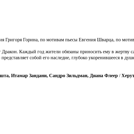
ия Григоря Горина, по мотивам пьесы Евгения Шварца, по моти
т Дракон. Каждый год жители обязаны приносить ему в жертву 
представляет собой его наследие, глубоко укоренившееся в душ
шта, Итамар Зандани, Сандро Зильдман, Диана Флеер
/
Херут