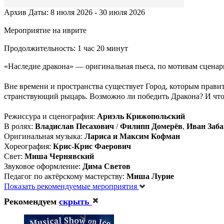
Архив
Даты: 8 июля 2026 - 30 июля 2026
Мероприятие на иврите
Продолжительность: 1 час 20 минут
«Наследие дракона» — оригинальная пьеса, по мотивам сценар
Вне времени и пространства существует Город, которым прави
странствующий рыцарь. Возможно ли победить Дракона? И что 
Режиссура и сценография:
Ариэль Крижопольский
В ролях:
Владислав Песахович
/
Филипп Домерёв
,
Иван Заба
Оригинальная музыка:
Лариса и Максим Кофман
Хореография:
Крис-Крис Фаерович
Свет:
Миша Чернявский
Звуковое оформление:
Дима Светов
Педагог по актёрскому мастерству:
Миша Лурие
Показать рекомендуемые мероприятия
Рекомендуем
скрыть