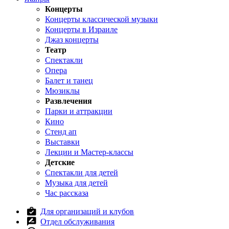
Концерты
Концерты классической музыки
Концерты в Израиле
Джаз концерты
Театр
Спектакли
Опера
Балет и танец
Мюзиклы
Развлечения
Парки и аттракции
Кино
Стенд ап
Выставки
Лекции и Мастер-классы
Детские
Спектакли для детей
Музыка для детей
Час рассказа
Для организаций и клубов
Отдел обслуживания